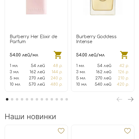
Burberry Her Elixir de
Burberry Goddess
Parfum
Intense
54.00 лей/мл
54.00 лей/мл
1 мл
54 лей
48 р.
1 мл
54 лей
42 р.
3 мл
162 лей
144 р.
3 мл
162 лей
126 р.
5 мл
270 лей
240 р.
5 мл
270 лей
210 р.
10 мл
570 лей
480 р.
10 мл
540 лей
420 р.
Наши новинки