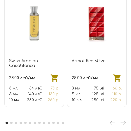
Swiss Arabian
Armaf Red Velvet
Casablanca
28.00 лей/мл
25.00 лей/мл
3 мл
84 лей
78 р.
3 мл
75 lei
66 р.
5 мл
140 лей
130 р.
5 мл
125 lei
110 р.
10 мл
280 лей
260 р.
10 мл
250 lei
220 р.