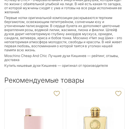
по жизни с обаятельной улыбкой на лице. В ней есть какая-то загадка,
от которой мужчины сходят с ума и готовы на все ради исполнения ее
желаний.
Первые нотки оригинальной композиции раскрываются терпким
бергамотом, освежающим петитгрейном, солнечным юзу и
утонченным палисандром. В сердце букета их дополняют цветочные
вкрапления розы, водяной лилии, жасмина, пиона и фиалки. Шлейф
духов дарит неповторимую глубину аккордов мускуса, орхидеи,
сандала, ветивера, ириса и бобов тонка. Москино «Чип энд Шик» - это
неповторимая атмосфера молодости, свободы и красоты. В ней живет
первая любовь, воспоминания о которой таятся в уголках нашей
памяти всю жизнь.
Moschino Cheap And Chic Лучшие духи Кишинев — рейтинг, отзывы,
доставка
Купить нишевые духи Кишинев — оригинал от производителя
Рекомендуемые товары