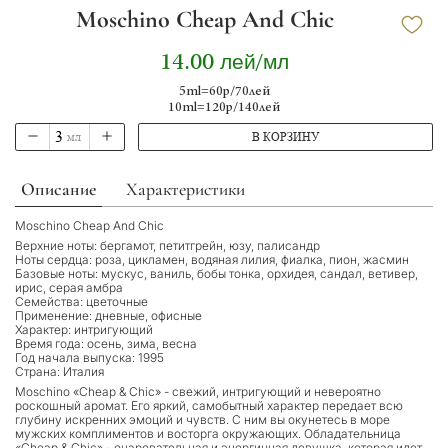
Moschino Cheap And Chic
14.00 лей/мл
5ml=60р/70лей
10ml=120р/140лей
мл
В КОРЗИНУ
Описание
Характеристики
Moschino Cheap And Chic
Верхние ноты: бергамот, петитгрейн, юзу, палисандр
Ноты сердца: роза, цикламен, водяная лилия, фиалка, пион, жасмин
Базовые ноты: мускус, ваниль, бобы тонка, орхидея, сандал, ветивер,
ирис, серая амбра
Семейства: цветочные
Применение: дневные, офисные
Характер: интригующий
Время года: осень, зима, весна
Год начала выпуска: 1995
Страна: Италия
Moschino «Cheap & Chic» - свежий, интригующий и невероятно
роскошный аромат. Его яркий, самобытный характер передает всю
глубину искренних эмоций и чувств. С ним вы окунетесь в море
мужских комплиментов и восторга окружающих. Обладательница
«Cheap & Chic» - очаровательная и энергичная девушка, которая идет