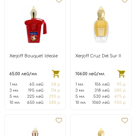
Xerjoff Bouquet Ideale
Xerjoff Cruz Del Sur II
65.00 лей/мл
106.00 лей/мл
1 мл
65 лей
58 р.
1 мл
106 лей
95 р.
3 мл
195 лей
174 р.
3 мл
318 лей
285 р.
5 мл
325 лей
290 р.
5 мл
530 лей
475 р.
10 мл
650 лей
580 р.
10 мл
1060 лей
950 р.