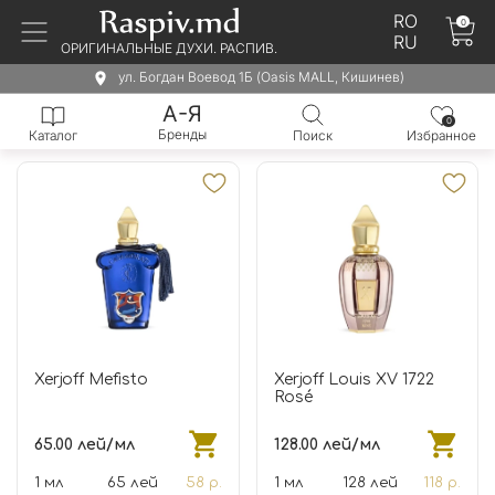
RO
0
RU
ОРИГИНАЛЬНЫЕ ДУХИ. РАСПИВ.
ул. Богдан Воевод 1Б (Oasis MALL, Кишинев)
А-Я
0
Бренды
Каталог
Поиск
Избранное
Xerjoff Mefisto
Xerjoff Louis XV 1722
Rosé
65.00 лей/мл
128.00 лей/мл
1 мл
65 лей
58 р.
1 мл
128 лей
118 р.