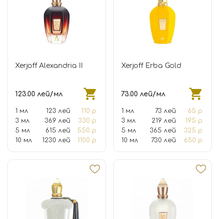
Xerjoff Alexandria II
Xerjoff Erba Gold
123.00 лей/мл
73.00 лей/мл
1 мл
123 лей
110 р.
1 мл
73 лей
65 р.
3 мл
369 лей
330 р.
3 мл
219 лей
195 р.
5 мл
615 лей
550 р.
5 мл
365 лей
325 р.
10 мл
1230 лей
1100 р.
10 мл
730 лей
650 р.