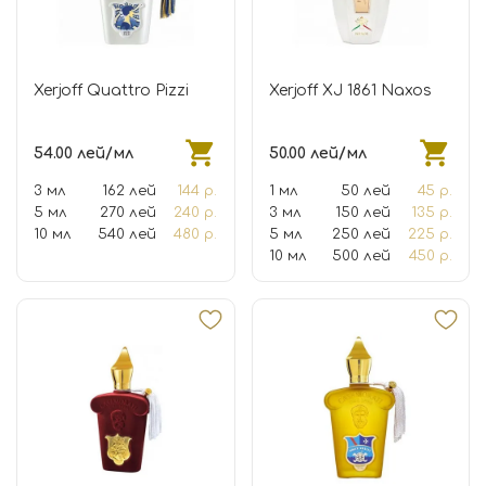
Xerjoff Quattro Pizzi
Xerjoff XJ 1861 Naxos
54.00 лей/мл
50.00 лей/мл
3 мл
162 лей
144 р.
1 мл
50 лей
45 р.
5 мл
270 лей
240 р.
3 мл
150 лей
135 р.
10 мл
540 лей
480 р.
5 мл
250 лей
225 р.
10 мл
500 лей
450 р.