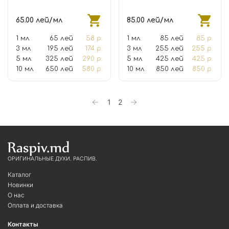
65.00 лей/мл
85.00 лей/мл
1 мл
65 лей
58 р.
1 мл
85 лей
85 р.
3 мл
195 лей
174 р.
3 мл
255 лей
255 р.
5 мл
325 лей
290 р.
5 мл
425 лей
425 р.
10 мл
650 лей
580 р.
10 мл
850 лей
850 р.
1
2
ОРИГИНАЛЬНЫЕ ДУХИ. РАСПИВ.
Каталог
Новинки
О нас
Оплата и доставка
Контакты