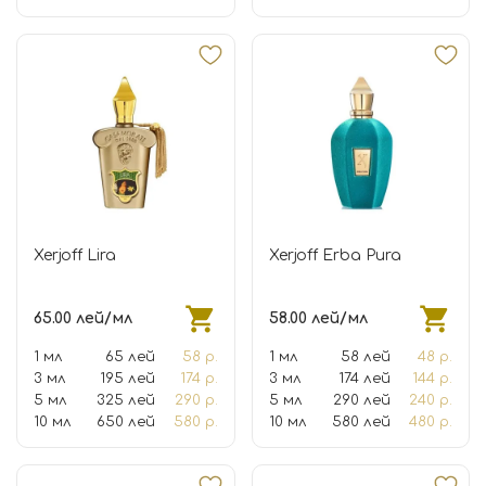
Xerjoff Lira
Xerjoff Erba Pura
65.00 лей/мл
58.00 лей/мл
1 мл
65 лей
58 р.
1 мл
58 лей
48 р.
3 мл
195 лей
174 р.
3 мл
174 лей
144 р.
5 мл
325 лей
290 р.
5 мл
290 лей
240 р.
10 мл
650 лей
580 р.
10 мл
580 лей
480 р.