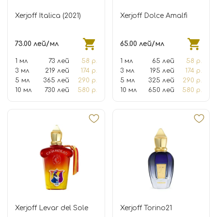
Xerjoff Italica (2021)
Xerjoff Dolce Amalfi
73.00 лей/мл
65.00 лей/мл
1 мл
73 лей
58 р.
1 мл
65 лей
58 р.
3 мл
219 лей
174 р.
3 мл
195 лей
174 р.
5 мл
365 лей
290 р.
5 мл
325 лей
290 р.
10 мл
730 лей
580 р.
10 мл
650 лей
580 р.
Xerjoff Levar del Sole
Xerjoff Torino21