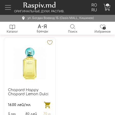
RO
0
RU
ОРИГИНАЛЬНЫЕ ДУХИ. РАСПИВ.
ул. Богдан Воевод 1Б (Oasis MALL, Кишинев)
А-Я
0
Бренды
Каталог
Поиск
Избранное
Chopard Happy
Chopard Lemon Dulci
16.00 лей/мл
5 мл
80 лей
70 р.