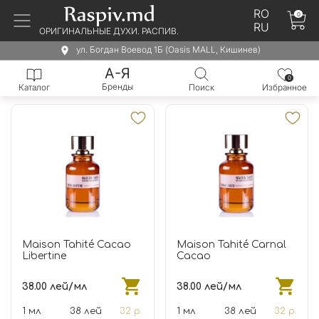
RO
0
RU
ОРИГИНАЛЬНЫЕ ДУХИ. РАСПИВ.
ул. Богдан Воевод 1Б (Oasis MALL, Кишинев)
А-Я
0
Бренды
Каталог
Поиск
Избранное
Maison Tahité Cacao
Maison Tahité Carnal
Libertine
Cacao
38.00 лей/мл
38.00 лей/мл
1 мл
38 лей
32 р.
1 мл
38 лей
32 р.