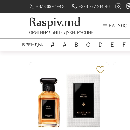
+373 699 199 35
+373 777 214 46
КАТАЛОГ
ОРИГИНАЛЬНЫЕ ДУХИ. РАСПИВ.
#
A
B
C
D
E
F
БРЕНДЫ: