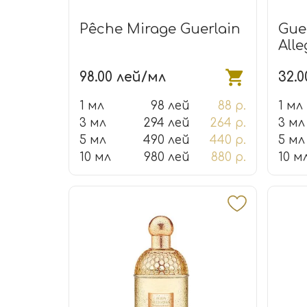
Pêche Mirage Guerlain
Gue
Alle
98.00 лей/мл
32.
1 мл
98 лей
88 р.
1 мл
3 мл
294 лей
264 р.
3 мл
5 мл
490 лей
440 р.
5 мл
10 мл
980 лей
880 р.
10 м