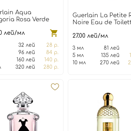
rlain Aqua
Guerlain La Petite 
goria Rosa Verde
Noire Eau de Toilet
00 лей/мл
27.00 лей/мл
32 лей
28 р.
3 мл
81 лей
96 лей
84 р.
5 мл
135 лей
160 лей
140 р.
10 мл
270 лей
2
л
320 лей
280 р.