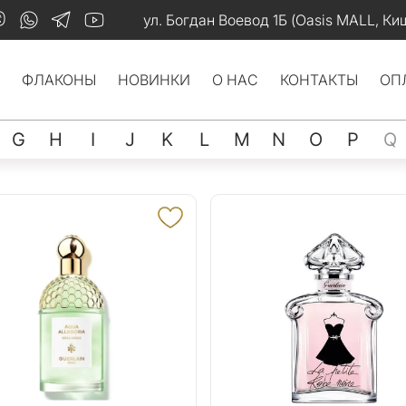
ул. Богдан Воевод 1Б (Oasis MALL, Ки
ФЛАКОНЫ
НОВИНКИ
О НАС
КОНТАКТЫ
ОП
G
H
I
J
K
L
M
N
O
P
Q