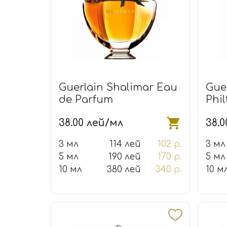
Guerlain Shalimar Eau
Gue
de Parfum
Phi
38.00 лей/мл
38.
3 мл
114 лей
102 р.
3 мл
5 мл
190 лей
170 р.
5 мл
10 мл
380 лей
340 р.
10 м