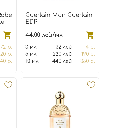
Robe
Guerlain Mon Guerlain
te
EDP
44.00 лей/мл
72 р.
3 мл
132 лей
114 р.
120 р.
5 мл
220 лей
190 р.
40 р.
10 мл
440 лей
380 р.