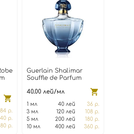
Robe
Guerlain Shalimar
um
Souffle de Parfum
40.00 лей/мл
1 мл
40 лей
36 р.
84 р.
3 мл
120 лей
108 р.
140 р.
5 мл
200 лей
180 р.
80 р.
10 мл
400 лей
360 р.