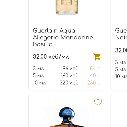
Guerlain Aqua
Guer
Allegoria Mandarine
Noi
Basilic
32.
32.00 лей/мл
3 мл
3 мл
96 лей
84 р.
5 мл
5 мл
160 лей
140 р.
10 м
10 мл
320 лей
280 р.