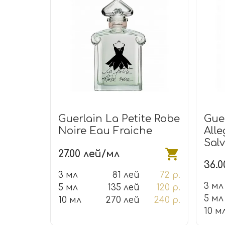
Guerlain La Petite Robe
Gue
Noire Eau Fraiche
All
Salv
27.00 лей/мл
36.
3 мл
81 лей
72 р.
3 мл
5 мл
135 лей
120 р.
5 мл
10 мл
270 лей
240 р.
10 м