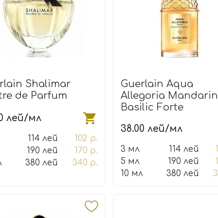
rlain Shalimar
Guerlain Aqua
ltre de Parfum
Allegoria Mandari
Basilic Forte
00 лей/мл
38.00 лей/мл
114 лей
102 р.
3 мл
114 лей
190 лей
170 р.
5 мл
190 лей
л
380 лей
340 р.
10 мл
380 лей
3