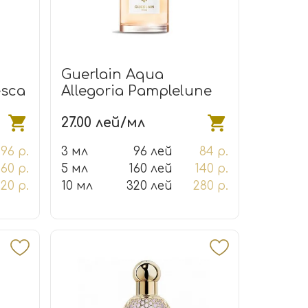
Guerlain Aqua
esca
Allegoria Pamplelune
27.00 лей/мл
96 р.
3 мл
96 лей
84 р.
160 р.
5 мл
160 лей
140 р.
20 р.
10 мл
320 лей
280 р.