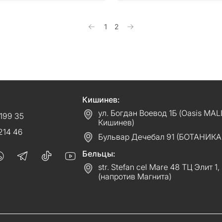
1
2
Кишинев:
ул. Богдан Воевод 1Б (Oasis MAL
199 35
Кишинев)
214 46
Бульвар Дечебал 91 (БОТАНИКА
Бельцы:
str. Stefan cel Mare 48 ТЦ Элит 1,
(напротив Магнита)