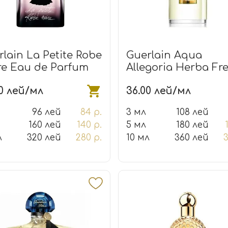
lain La Petite Robe
Guerlain Aqua
re Eau de Parfum
Allegoria Herba Fr
00 лей/мл
36.00 лей/мл
96 лей
84 р.
3 мл
108 лей
160 лей
140 р.
5 мл
180 лей
л
320 лей
280 р.
10 мл
360 лей
3