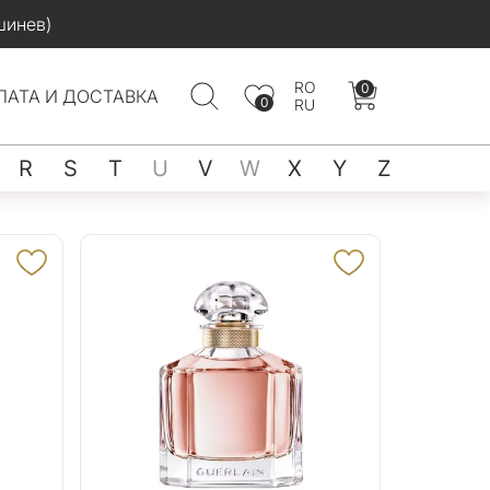
шинев)
RO
0
ЛАТА И ДОСТАВКА
0
RU
R
S
T
U
V
W
X
Y
Z