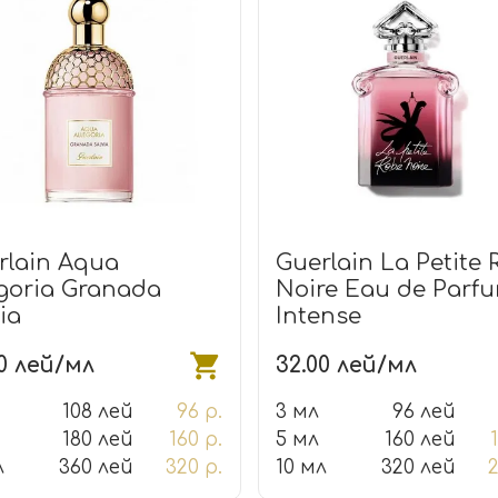
rlain Aqua
Guerlain La Petite 
egoria Granada
Noire Eau de Parf
ia
Intense
00 лей/мл
32.00 лей/мл
108 лей
96 р.
3 мл
96 лей
180 лей
160 р.
5 мл
160 лей
л
360 лей
320 р.
10 мл
320 лей
2