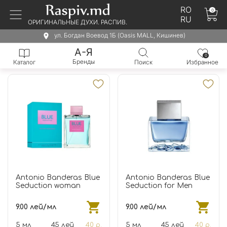
RO
0
RU
ОРИГИНАЛЬНЫЕ ДУХИ. РАСПИВ.
ул. Богдан Воевод 1Б (Oasis MALL, Кишинев)
А-Я
0
Бренды
Каталог
Поиск
Избранное
Antonio Banderas Blue
Antonio Banderas Blue
Seduction woman
Seduction for Men
9.00 лей/мл
9.00 лей/мл
5 мл
45 лей
40 р.
5 мл
45 лей
40 р.