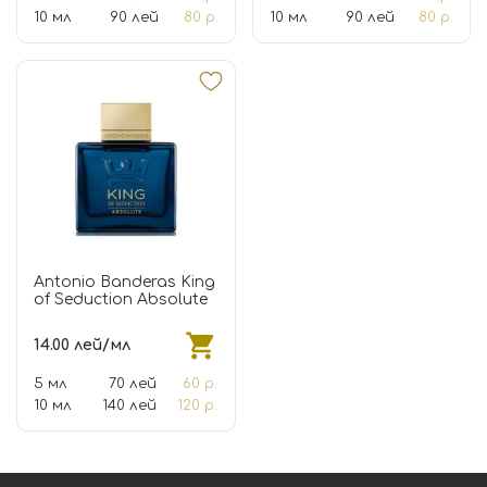
10 мл
90 лей
80 р.
10 мл
90 лей
80 р.
Antonio Banderas King
of Seduction Absolute
14.00 лей/мл
5 мл
70 лей
60 р.
10 мл
140 лей
120 р.