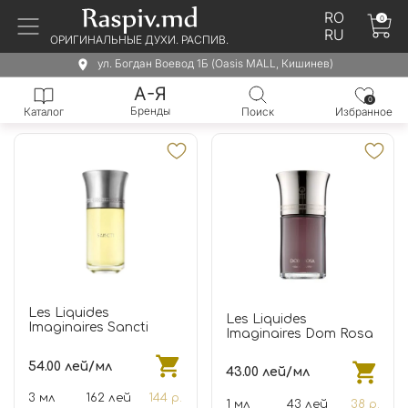
RO
0
RU
ОРИГИНАЛЬНЫЕ ДУХИ. РАСПИВ.
ул. Богдан Воевод 1Б (Oasis MALL, Кишинев)
А-Я
0
Бренды
Каталог
Поиск
Избранное
Les Liquides
Les Liquides
Imaginaires Sancti
Imaginaires Dom Rosa
54.00 лей/мл
43.00 лей/мл
3 мл
162 лей
144 р.
1 мл
43 лей
38 р.