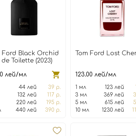
 Ford Black Orchid
Tom Ford Lost Che
de Toilette (2023)
00 лей/мл
123.00 лей/мл
44 лей
39 р.
1 мл
123 лей
132 лей
117 р.
3 мл
369 лей
3
220 лей
195 р.
5 мл
615 лей
5
л
440 лей
390 р.
10 мл
1230 лей
1