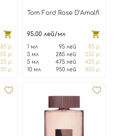
Tom Ford Rose D’Amalfi
95.00 лей/мл
85 р.
1 мл
95 лей
85 р.
55 р.
3 мл
285 лей
255 р.
25 р.
5 мл
475 лей
425 р.
50 р.
10 мл
950 лей
850 р.