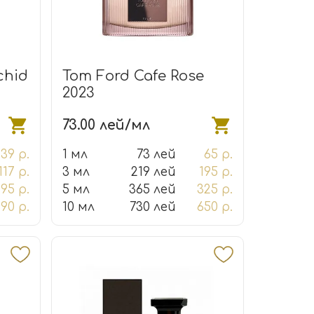
chid
Tom Ford Cafe Rose
2023
73.00 лей/мл
39 р.
1 мл
73 лей
65 р.
117 р.
3 мл
219 лей
195 р.
195 р.
5 мл
365 лей
325 р.
90 р.
10 мл
730 лей
650 р.