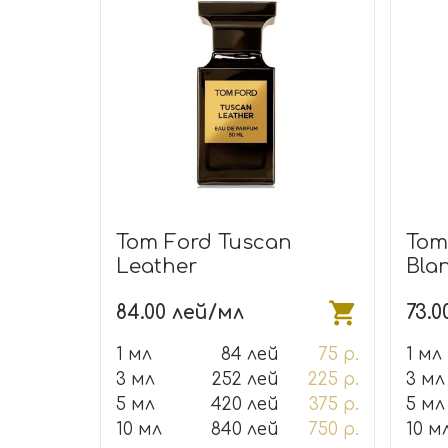
Tom Ford Tuscan
Tom
Leather
Bla
84.00 лей/мл
73.0
1 мл
84 лей
75 р.
1 мл
3 мл
252 лей
225 р.
3 мл
5 мл
420 лей
375 р.
5 мл
10 мл
840 лей
750 р.
10 м