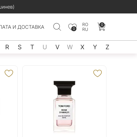
шинев)
RO
0
ЛАТА И ДОСТАВКА
0
RU
R
S
T
U
V
W
X
Y
Z