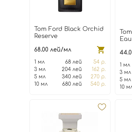
Tom Ford Black Orchid
Tom
Reserve
Eau
68.00 лей/мл
44.
1 мл
68 лей
54 р.
1 мл
3 мл
204 лей
162 р.
3 мл
5 мл
340 лей
270 р.
5 мл
10 мл
680 лей
540 р.
10 м