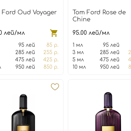
 Ford Oud Voyager
Tom Ford Rose de
Chine
00 лей/мл
95.00 лей/мл
95 лей
85 р.
1 мл
95 лей
285 лей
255 р.
3 мл
285 лей
2
475 лей
425 р.
5 мл
475 лей
4
л
950 лей
850 р.
10 мл
950 лей
8