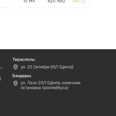
10 мл
620 лей
540 р.
Тирасполь:
L,
ул. 25 Октября 85/1 (Центр)
Бендеры:
)
ул. Лазо 20/1 (Центр, конечная
остановка троллейбуса)