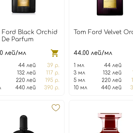
 Ford Black Orchid
Tom Ford Velvet Or
 De Parfum
00 лей/мл
44.00 лей/мл
44 лей
39 р.
1 мл
44 лей
132 лей
117 р.
3 мл
132 лей
220 лей
195 р.
5 мл
220 лей
л
440 лей
390 р.
10 мл
440 лей
3