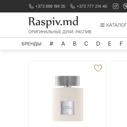
+373 699 199 35
+373 777 214 46
КАТАЛОГ
ОРИГИНАЛЬНЫЕ ДУХИ. РАСПИВ.
#
A
B
C
D
E
F
БРЕНДЫ: