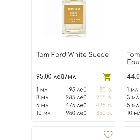
Tom Ford White Suede
Tom
Eau 
95.00 лей/мл
44.
1 мл
95 лей
85 р.
1 мл
3 мл
285 лей
255 р.
3 мл
5 мл
475 лей
425 р.
5 мл
10 мл
950 лей
850 р.
10 м