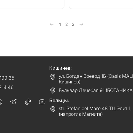
1
2
3
Кишинев:
ул. Богдан Воевод 1Б (Oasis MAL
199 35
Кишинев)
214 46
Бульвар Дечебал 91 (БОТАНИКА
Бельцы:
str. Stefan cel Mare 48 ТЦ Элит 1,
(напротив Магнита)