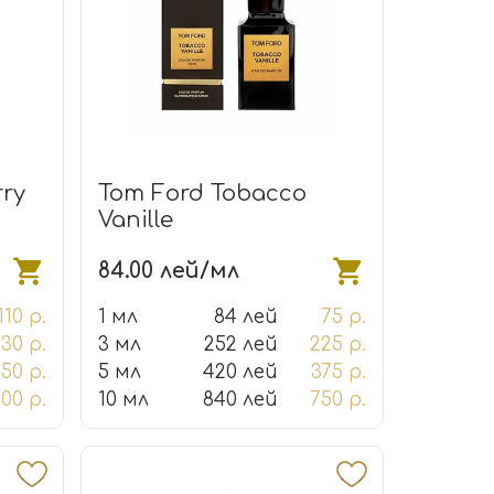
rry
Tom Ford Tobacco
Vanille
84.00 лей/мл
110 р.
1 мл
84 лей
75 р.
30 р.
3 мл
252 лей
225 р.
50 р.
5 мл
420 лей
375 р.
100 р.
10 мл
840 лей
750 р.