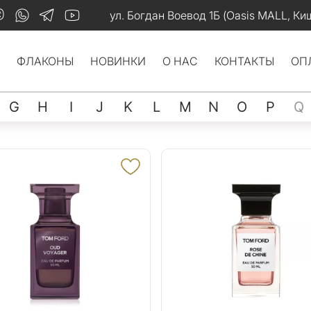
ул. Богдан Воевод 1Б (Oasis MALL, Ки
ФЛАКОНЫ
НОВИНКИ
О НАС
КОНТАКТЫ
ОП
G
H
I
J
K
L
M
N
O
P
Q