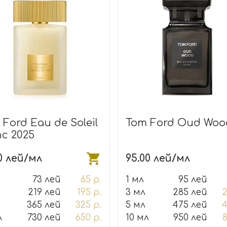
 Ford Eau de Soleil
Tom Ford Oud Woo
nc 2025
0 лей/мл
95.00 лей/мл
73 лей
65 р.
1 мл
95 лей
219 лей
195 р.
3 мл
285 лей
2
365 лей
325 р.
5 мл
475 лей
4
л
730 лей
650 р.
10 мл
950 лей
8