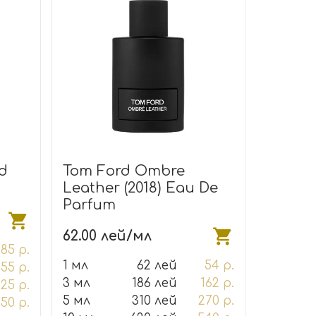
d
Tom Ford Ombre
Leather (2018) Eau De
Parfum
62.00 лей/мл
85 р.
1 мл
62 лей
54 р.
55 р.
3 мл
186 лей
162 р.
25 р.
5 мл
310 лей
270 р.
50 р.