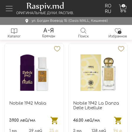
RO
0
RU
ОРИГИНАЛЬНЫЕ ДУХИ. РАСПИВ.
ул. Богдан Воевод 1Б (Oasis MALL, Кишинев)
А-Я
0
Бренды
Каталог
Поиск
Избранное
Nobile 1942 Malia
Nobile 1942 La Danza
Delle Libellule
39.00 лей/мл
46.00 лей/мл
1 мл
39 лей
35 р.
3 мл
138 лей
96 р.