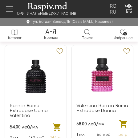
RO
0
RU
ОРИГИНАЛЬНЫЕ ДУХИ. РАСПИВ.
ул. Богдан Воевод 1Б (Oasis MALL, Кишинев)
А-Я
0
Бренды
Каталог
Поиск
Избранное
Born in Roma
Valentino Born in Roma
Extradose Uomo
Extradose Donna
Valentino
68.00 лей/мл
54.00 лей/мл
1 мл
68 лей
58 р.
3 мл
162 лей
144 р.