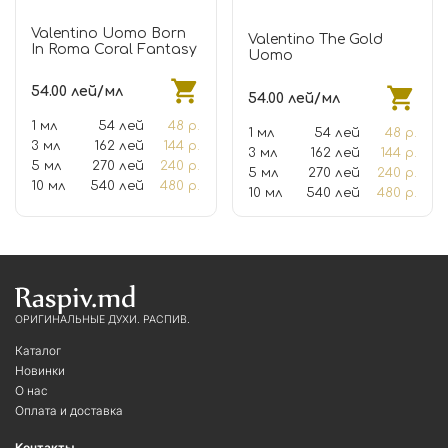
Valentino Uomo Born
Valentino The Gold
In Roma Coral Fantasy
Uomo
54.00 лей/мл
54.00 лей/мл
1 мл
54 лей
48 р.
1 мл
54 лей
48 р.
3 мл
162 лей
144 р.
3 мл
162 лей
144 р.
5 мл
270 лей
240 р.
5 мл
270 лей
240 р.
10 мл
540 лей
480 р.
10 мл
540 лей
480 р.
ОРИГИНАЛЬНЫЕ ДУХИ. РАСПИВ.
Каталог
Новинки
О нас
Оплата и доставка
Контакты