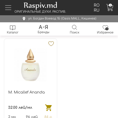
RO
0
RU
ОРИГИНАЛЬНЫЕ ДУХИ. РАСПИВ.
ул. Богдан Воевод 1Б (Oasis MALL, Кишинев)
А-Я
0
Бренды
Каталог
Поиск
Избранное
M. Micallef Ananda
32.00 лей/мл
3 мл
96 лей
84 р.