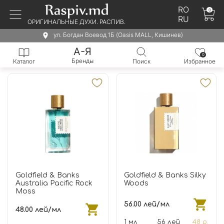
RO
0
RU
ОРИГИНАЛЬНЫЕ ДУХИ. РАСПИВ.
ул. Богдан Воевод 1Б (Oasis MALL, Кишинев)
А-Я
0
Бренды
Каталог
Поиск
Избранное
Goldfield & Banks
Goldfield & Banks Silky
Australia Pacific Rock
Woods
Moss
56.00 лей/мл
48.00 лей/мл
1 мл
56 лей
48 р.