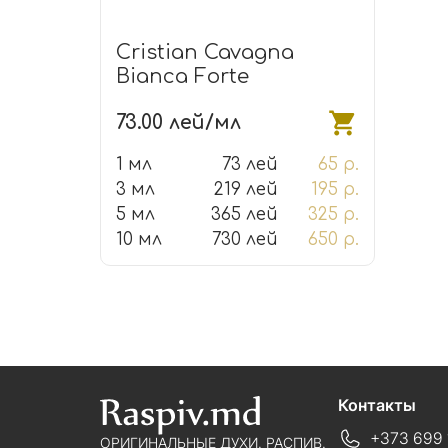
Cristian Cavagna
Bianca Forte
73.00 лей/мл
1 мл
73 лей
65 р.
3 мл
219 лей
195 р.
5 мл
365 лей
325 р.
10 мл
730 лей
650 р.
Контакты
+373 699 
ОРИГИНАЛЬНЫЕ ДУХИ. РАСПИВ.