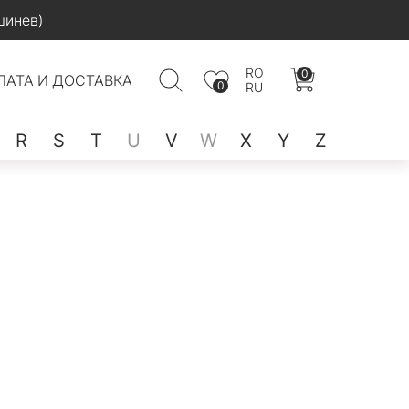
шинев)
RO
0
ЛАТА И ДОСТАВКА
0
RU
R
S
T
U
V
W
X
Y
Z