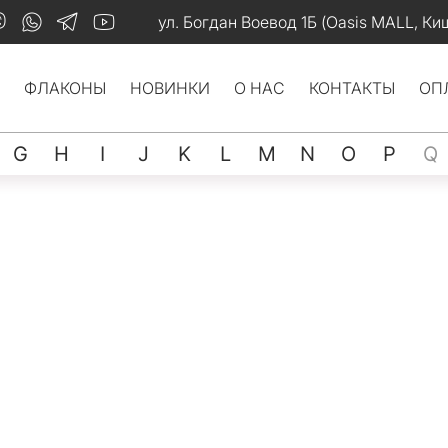
ул. Богдан Воевод 1Б (Oasis MALL, Ки
ФЛАКОНЫ
НОВИНКИ
О НАС
КОНТАКТЫ
ОП
G
H
I
J
K
L
M
N
O
P
Q