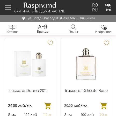
RO
0
RU
ОРИГИНАЛЬНЫЕ ДУХИ. РАСПИВ.
ул. Богдан Воевод 1Б (Oasis MALL, Кишинев)
А-Я
0
Бренды
Каталог
Поиск
Избранное
Trussardi Donna 2011
Trussardi Delicate Rose
24.00 лей/мл
20.00 лей/мл
5 мл
120 лей
110 р.
5 мл
100 лей
90 р.