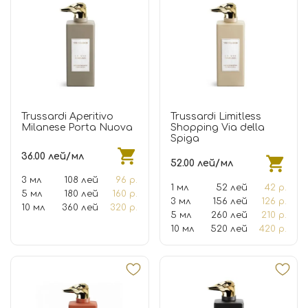
Trussardi Aperitivo
Trussardi Limitless
Milanese Porta Nuova
Shopping Via della
Spiga
36.00 лей/мл
52.00 лей/мл
3 мл
108 лей
96 р.
1 мл
52 лей
42 р.
5 мл
180 лей
160 р.
3 мл
156 лей
126 р.
10 мл
360 лей
320 р.
5 мл
260 лей
210 р.
10 мл
520 лей
420 р.