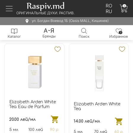
RO
0
RU
ОРИГИНАЛЬНЫЕ ДУХИ. РАСПИВ.
ул. Богдан Воевод 1Б (Oasis MALL, Кишинев)
А-Я
0
Бренды
Каталог
Поиск
Избранное
Elizabeth Arden White
Elizabeth Arden White
Tea Eau de Parfum
Tea
20.00 лей/мл
14.00 лей/мл
5 мл
100 лей
90 р.
5 мл
70 лей
60 р.