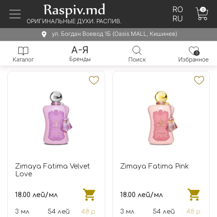
RO
0
RU
ОРИГИНАЛЬНЫЕ ДУХИ. РАСПИВ.
ул. Богдан Воевод 1Б (Oasis MALL, Кишинев)
А-Я
0
Бренды
Каталог
Поиск
Избранное
Zimaya Fatima Velvet
Zimaya Fatima Pink
Love
18.00 лей/мл
18.00 лей/мл
3 мл
54 лей
48 р.
3 мл
54 лей
48 р.