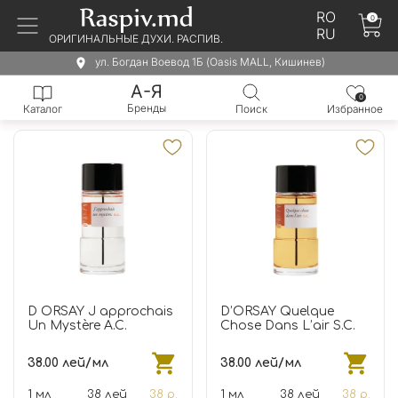
RO
0
RU
ОРИГИНАЛЬНЫЕ ДУХИ. РАСПИВ.
ул. Богдан Воевод 1Б (Oasis MALL, Кишинев)
А-Я
0
Бренды
Каталог
Поиск
Избранное
D ORSAY J approchais
D’ORSAY Quelque
Un Mystère A.C.
Chose Dans L’air S.C.
38.00 лей/мл
38.00 лей/мл
1 мл
38 лей
38 р.
1 мл
38 лей
38 р.