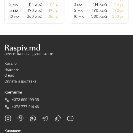
3 мл
114 лей
114 р.
3 мл
114 лей
114 р.
5 мл
190 лей
190 р.
5 мл
190 лей
190 р.
10 мл
380 лей
380 р.
10 мл
380 лей
380 р.
ОРИГИНАЛЬНЫЕ ДУХИ. РАСПИВ.
Каталог
Новинки
О нас
Оплата и доставка
Контакты
+373 699 199 35
+373 777 214 46
Кишинев: