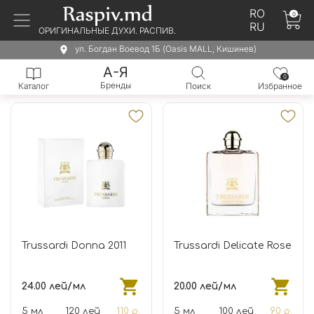
RO
0
RU
ОРИГИНАЛЬНЫЕ ДУХИ. РАСПИВ.
ул. Богдан Воевод 1Б (Oasis MALL, Кишинев)
А-Я
0
Бренды
Каталог
Поиск
Избранное
Trussardi Donna 2011
Trussardi Delicate Rose
24.00 лей/мл
20.00 лей/мл
5 мл
120 лей
110 р.
5 мл
100 лей
90 р.