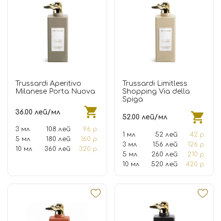
Trussardi Aperitivo
Trussardi Limitless
Milanese Porta Nuova
Shopping Via della
Spiga
36.00 лей/мл
52.00 лей/мл
3 мл
108 лей
96 р.
1 мл
52 лей
42 р.
5 мл
180 лей
160 р.
3 мл
156 лей
126 р.
10 мл
360 лей
320 р.
5 мл
260 лей
210 р.
10 мл
520 лей
420 р.