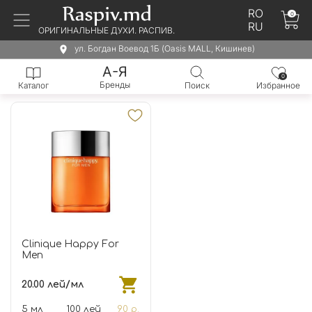
RO
0
RU
ОРИГИНАЛЬНЫЕ ДУХИ. РАСПИВ.
ул. Богдан Воевод 1Б (Oasis MALL, Кишинев)
А-Я
0
Бренды
Каталог
Поиск
Избранное
Clinique Happy For
Men
20.00 лей/мл
5 мл
100 лей
90 р.