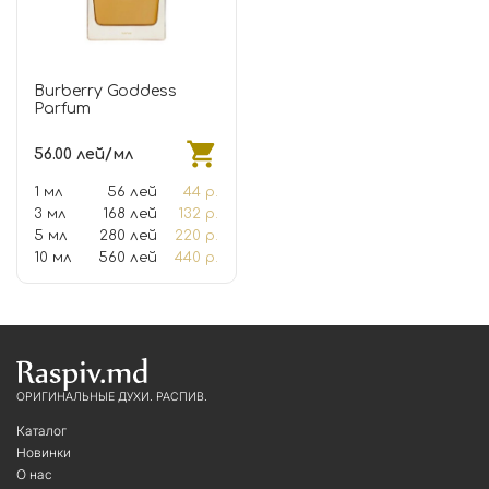
Burberry Goddess
Parfum
56.00 лей/мл
1 мл
56 лей
44 р.
3 мл
168 лей
132 р.
5 мл
280 лей
220 р.
10 мл
560 лей
440 р.
ОРИГИНАЛЬНЫЕ ДУХИ. РАСПИВ.
Каталог
Новинки
О нас