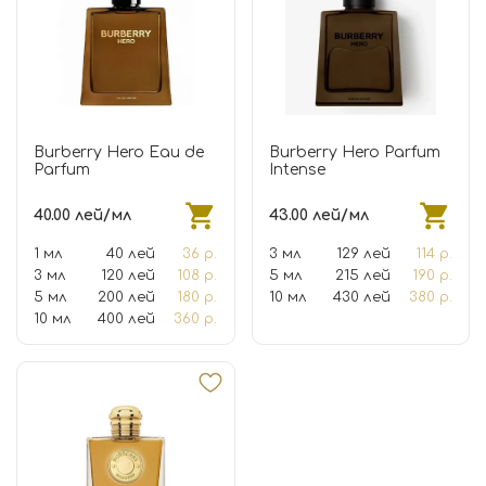
Burberry Hero Eau de
Burberry Hero Parfum
Parfum
Intense
40.00 лей/мл
43.00 лей/мл
1 мл
40 лей
36 р.
3 мл
129 лей
114 р.
3 мл
120 лей
108 р.
5 мл
215 лей
190 р.
5 мл
200 лей
180 р.
10 мл
430 лей
380 р.
10 мл
400 лей
360 р.