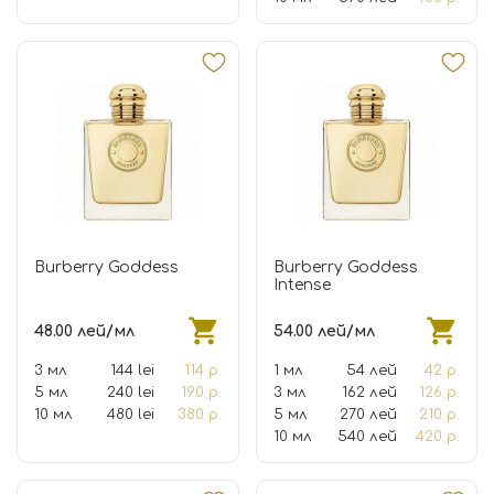
Burberry Goddess
Burberry Goddess
Intense
48.00 лей/мл
54.00 лей/мл
3 мл
144 lei
114 р.
1 мл
54 лей
42 р.
5 мл
240 lei
190 р.
3 мл
162 лей
126 р.
10 мл
480 lei
380 р.
5 мл
270 лей
210 р.
10 мл
540 лей
420 р.