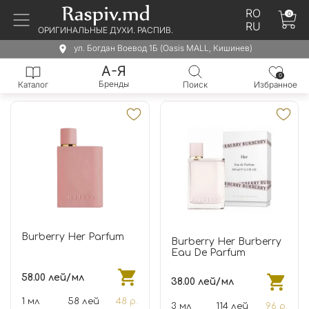
RO
0
RU
ОРИГИНАЛЬНЫЕ ДУХИ. РАСПИВ.
ул. Богдан Воевод 1Б (Oasis MALL, Кишинев)
А-Я
0
Бренды
Каталог
Поиск
Избранное
Burberry Her Parfum
Burberry Her Burberry
Eau De Parfum
58.00 лей/мл
38.00 лей/мл
1 мл
58 лей
48 р.
3 мл
114 лей
96 р.