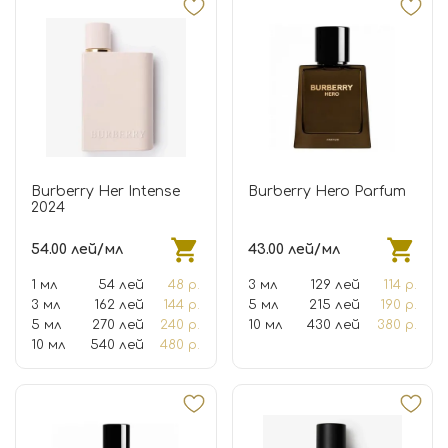
Burberry Her Intense
Burberry Hero Parfum
2024
54.00 лей/мл
43.00 лей/мл
1 мл
54 лей
48 р.
3 мл
129 лей
114 р.
3 мл
162 лей
144 р.
5 мл
215 лей
190 р.
5 мл
270 лей
240 р.
10 мл
430 лей
380 р.
10 мл
540 лей
480 р.