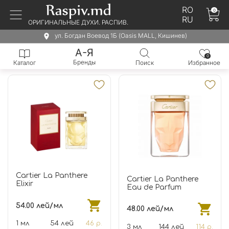
RO
0
RU
ОРИГИНАЛЬНЫЕ ДУХИ. РАСПИВ.
ул. Богдан Воевод 1Б (Oasis MALL, Кишинев)
А-Я
0
Бренды
Каталог
Поиск
Избранное
Cartier La Panthere
Cartier La Panthere
Elixir
Eau de Parfum
54.00 лей/мл
48.00 лей/мл
1 мл
54 лей
46 р.
3 мл
144 лей
114 р.