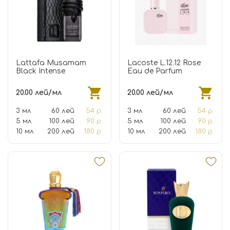
Lattafa Musamam
Lacoste L.12.12 Rose
Black Intense
Eau de Parfum
20.00 лей/мл
20.00 лей/мл
3 мл
60 лей
54 р.
3 мл
60 лей
54 р.
5 мл
100 лей
90 р.
5 мл
100 лей
90 р.
10 мл
200 лей
180 р.
10 мл
200 лей
180 р.