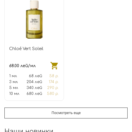
Chloé Vert Soleil
68.00 лей/мл
1 мл
68 лей
58 р.
3 мл
204 лей
174 р.
5 мл
340 лей
290 р.
10 мл
680 лей
580 р.
Посмотреть еще
Наши новинки