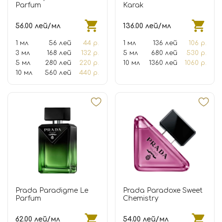
Parfum
Karak
56.00 лей/мл
136.00 лей/мл
1 мл
56 лей
44 р.
1 мл
136 лей
106 р.
3 мл
168 лей
132 р.
5 мл
680 лей
530 р.
5 мл
280 лей
220 р.
10 мл
1360 лей
1060 р.
10 мл
560 лей
440 р.
Prada Paradigme Le
Prada Paradoxe Sweet
Parfum
Chemistry
62.00 лей/мл
54.00 лей/мл