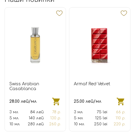
Swiss Arabian
Armaf Red Velvet
Casablanca
28.00 лей/мл
25.00 лей/мл
3 мл
84 лей
78 р.
3 мл
75 lei
66 р.
5 мл
140 лей
130 р.
5 мл
125 lei
110 р.
10 мл
280 лей
260 р.
10 мл
250 lei
220 р.