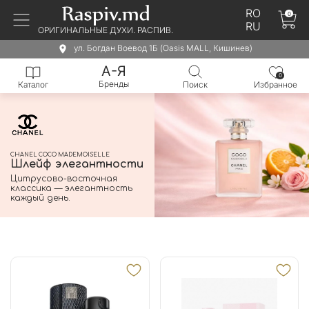
RO
0
RU
ОРИГИНАЛЬНЫЕ ДУХИ. РАСПИВ.
ул. Богдан Воевод 1Б (Oasis MALL, Кишинев)
А-Я
0
Бренды
Каталог
Поиск
Избранное
CHANEL COCO MADEMOISELLE
Шлейф элегантности
Цитрусово-восточная
классика — элегантность
каждый день.