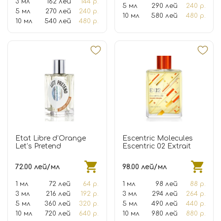
3 мл
162 лей
144 р.
5 мл
290 лей
240 р.
5 мл
270 лей
240 р.
10 мл
580 лей
480 р.
10 мл
540 лей
480 р.
Etat Libre d’Orange
Escentric Molecules
Let’s Pretend
Escentric 02 Extrait
72.00 лей/мл
98.00 лей/мл
1 мл
72 лей
64 р.
1 мл
98 лей
88 р.
3 мл
216 лей
192 р.
3 мл
294 лей
264 р.
5 мл
360 лей
320 р.
5 мл
490 лей
440 р.
10 мл
720 лей
640 р.
10 мл
980 лей
880 р.