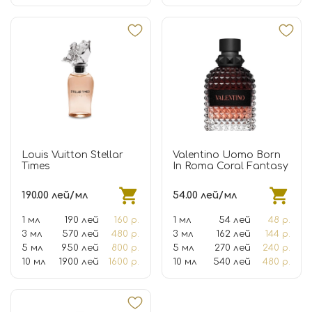
Louis Vuitton Stellar
Valentino Uomo Born
Times
In Roma Coral Fantasy
190.00 лей/мл
54.00 лей/мл
1 мл
190 лей
160 р.
1 мл
54 лей
48 р.
3 мл
570 лей
480 р.
3 мл
162 лей
144 р.
5 мл
950 лей
800 р.
5 мл
270 лей
240 р.
10 мл
1900 лей
1600 р.
10 мл
540 лей
480 р.