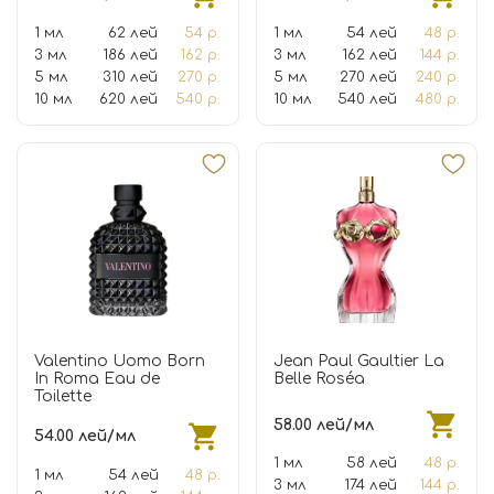
1 мл
62 лей
54 р.
1 мл
54 лей
48 р.
3 мл
186 лей
162 р.
3 мл
162 лей
144 р.
5 мл
310 лей
270 р.
5 мл
270 лей
240 р.
10 мл
620 лей
540 р.
10 мл
540 лей
480 р.
Valentino Uomo Born
Jean Paul Gaultier La
In Roma Eau de
Belle Roséa
Toilette
58.00 лей/мл
54.00 лей/мл
1 мл
58 лей
48 р.
1 мл
54 лей
48 р.
3 мл
174 лей
144 р.