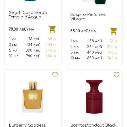
Xerjoff Casamorati
Sospiro Perfumes
Tempio d’Acqua
Vibrato
78.00 лей/мл
88.00 лей/мл
1 мл
78 лей
68 р.
1 мл
88 лей
74 р.
3 мл
234 лей
204 р.
3 мл
264 лей
222 р.
5 мл
390 лей
340 р.
5 мл
440 лей
370 р.
10 мл
780 лей
680 р.
10 мл
880 лей
740 р.
Burberry Goddess
Borntostandout Black