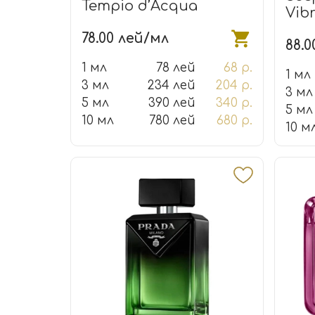
Tempio d’Acqua
Vib
78.00 лей/мл
88.0
1 мл
78 лей
68 р.
1 мл
3 мл
234 лей
204 р.
3 мл
5 мл
390 лей
340 р.
5 мл
10 мл
780 лей
680 р.
10 м