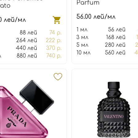
Parfum
rato
56.00 лей/мл
0 лей/мл
1 мл
56 лей
88 лей
74 р.
3 мл
168 лей
264 лей
222 р.
5 мл
280 лей
2
440 лей
370 р.
10 мл
560 лей
4
л
880 лей
740 р.