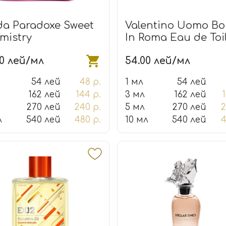
da Paradoxe Sweet
Valentino Uomo Bo
mistry
In Roma Eau de Toil
00 лей/мл
54.00 лей/мл
54 лей
48 р.
1 мл
54 лей
162 лей
144 р.
3 мл
162 лей
270 лей
240 р.
5 мл
270 лей
2
л
540 лей
480 р.
10 мл
540 лей
4