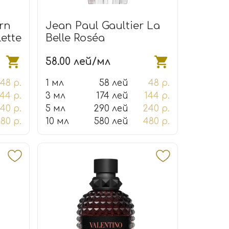
rn
Jean Paul Gaultier La
ette
Belle Roséa
58.00 лей/мл
48 р.
1 мл
58 лей
48 р.
144 р.
3 мл
174 лей
144 р.
40 р.
5 мл
290 лей
240 р.
80 р.
10 мл
580 лей
480 р.