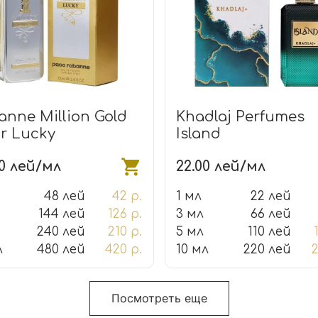
anne Million Gold
Khadlaj Perfumes
ir Lucky
Island
00 лей/мл
22.00 лей/мл
48 лей
42 р.
1 мл
22 лей
144 лей
126 р.
3 мл
66 лей
240 лей
210 р.
5 мл
110 лей
л
480 лей
420 р.
10 мл
220 лей
2
Посмотреть еще