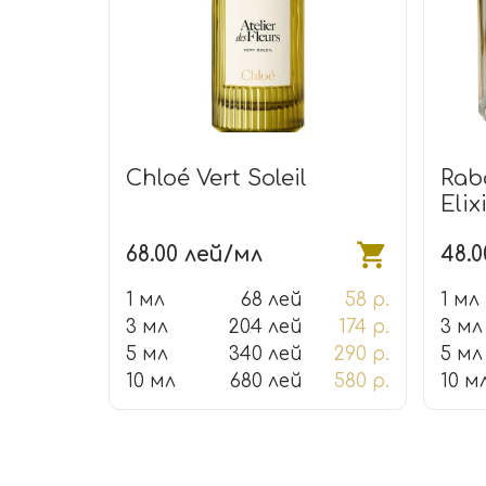
Chloé Vert Soleil
Rab
Elix
68.00 лей/мл
48.
1 мл
68 лей
58 р.
1 мл
3 мл
204 лей
174 р.
3 мл
5 мл
340 лей
290 р.
5 мл
10 мл
680 лей
580 р.
10 м