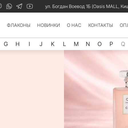
ул. Богдан Воевод 1Б (Oasis MALL, Ки
ФЛАКОНЫ
НОВИНКИ
О НАС
КОНТАКТЫ
ОП
G
H
I
J
K
L
M
N
O
P
Q