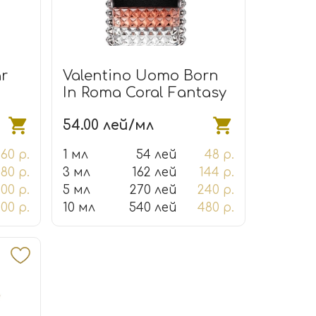
ar
Valentino Uomo Born
In Roma Coral Fantasy
54.00 лей/мл
160 р.
1 мл
54 лей
48 р.
80 р.
3 мл
162 лей
144 р.
00 р.
5 мл
270 лей
240 р.
600 р.
10 мл
540 лей
480 р.