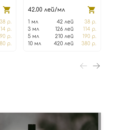
42.00 лей/мл
139.0
38 р.
1 мл
42 лей
38 р.
1 мл
114 р.
3 мл
126 лей
114 р.
3 мл
90 р.
5 мл
210 лей
190 р.
5 мл
80 р.
10 мл
420 лей
380 р.
10 мл