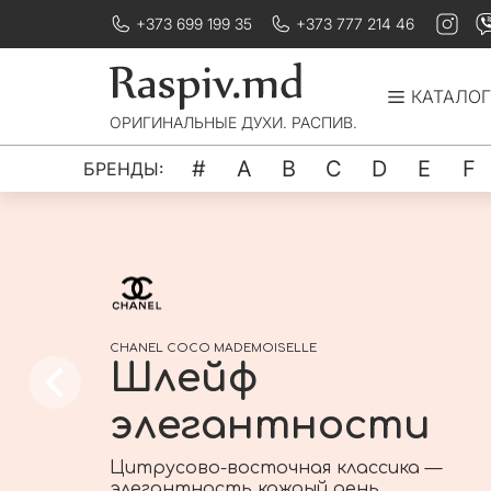
+373 699 199 35
+373 777 214 46
КАТАЛОГ
ОРИГИНАЛЬНЫЕ ДУХИ. РАСПИВ.
#
A
B
C
D
E
F
БРЕНДЫ:
CHANEL COCO MADEMOISELLE
Шлейф
элегантности
Цитрусово-восточная классика —
элегантность каждый день.