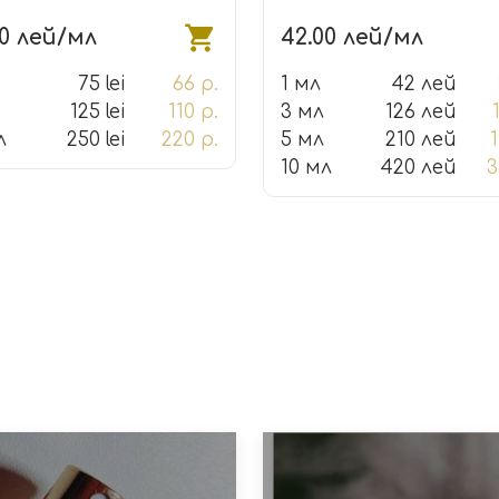
00 лей/мл
42.00 лей/мл
75 lei
66 р.
1 мл
42 лей
125 lei
110 р.
3 мл
126 лей
л
250 lei
220 р.
5 мл
210 лей
1
10 мл
420 лей
3