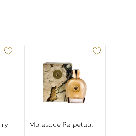
rry
Moresque Perpetual
By Ki