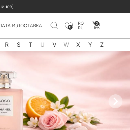
шинев)
RO
0
ЛАТА И ДОСТАВКА
0
RU
R
S
T
U
V
W
X
Y
Z