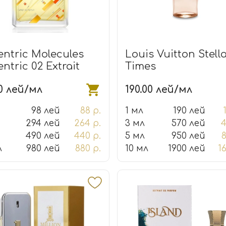
entric Molecules
Louis Vuitton Stell
ntric 02 Extrait
Times
0 лей/мл
190.00 лей/мл
98 лей
88 р.
1 мл
190 лей
294 лей
264 р.
3 мл
570 лей
4
490 лей
440 р.
5 мл
950 лей
8
л
980 лей
880 р.
10 мл
1900 лей
1