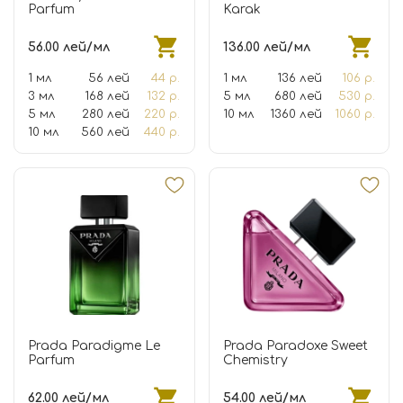
Parfum
Karak
56.00 лей/мл
136.00 лей/мл
1 мл
56 лей
44 р.
1 мл
136 лей
106 р.
3 мл
168 лей
132 р.
5 мл
680 лей
530 р.
5 мл
280 лей
220 р.
10 мл
1360 лей
1060 р.
10 мл
560 лей
440 р.
Prada Paradigme Le
Prada Paradoxe Sweet
Parfum
Chemistry
62.00 лей/мл
54.00 лей/мл