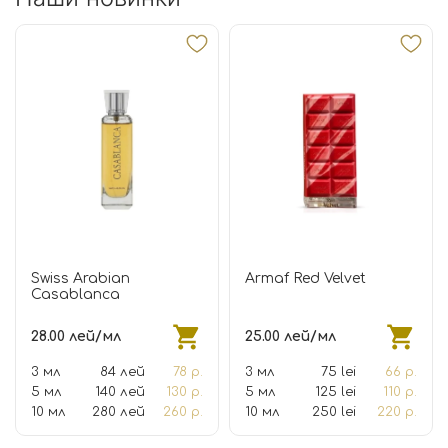
Swiss Arabian
Armaf Red Velvet
Casablanca
28.00 лей/мл
25.00 лей/мл
3 мл
84 лей
78 р.
3 мл
75 lei
66 р.
5 мл
140 лей
130 р.
5 мл
125 lei
110 р.
10 мл
280 лей
260 р.
10 мл
250 lei
220 р.