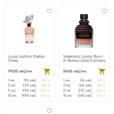
Louis Vuitton Stellar
Valentino Uomo Born
Times
In Roma Coral Fantasy
190.00 лей/мл
54.00 лей/мл
1 мл
190 лей
160 р.
1 мл
54 лей
48 р.
3 мл
570 лей
480 р.
3 мл
162 лей
144 р.
5 мл
950 лей
800 р.
5 мл
270 лей
240 р.
10 мл
1900 лей
1600 р.
10 мл
540 лей
480 р.