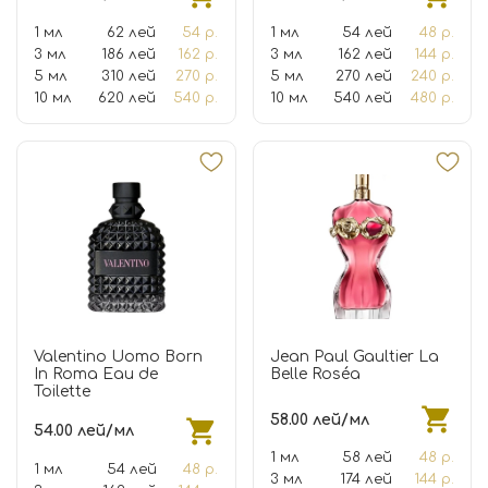
1 мл
62 лей
54 р.
1 мл
54 лей
48 р.
3 мл
186 лей
162 р.
3 мл
162 лей
144 р.
5 мл
310 лей
270 р.
5 мл
270 лей
240 р.
10 мл
620 лей
540 р.
10 мл
540 лей
480 р.
Valentino Uomo Born
Jean Paul Gaultier La
In Roma Eau de
Belle Roséa
Toilette
58.00 лей/мл
54.00 лей/мл
1 мл
58 лей
48 р.
1 мл
54 лей
48 р.
3 мл
174 лей
144 р.