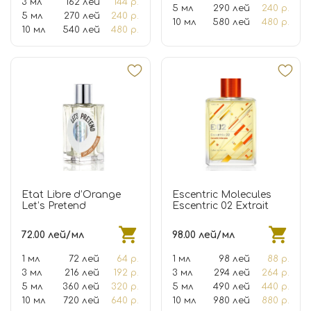
3 мл
162 лей
144 р.
5 мл
290 лей
240 р.
5 мл
270 лей
240 р.
10 мл
580 лей
480 р.
10 мл
540 лей
480 р.
Etat Libre d’Orange
Escentric Molecules
Let’s Pretend
Escentric 02 Extrait
72.00 лей/мл
98.00 лей/мл
1 мл
72 лей
64 р.
1 мл
98 лей
88 р.
3 мл
216 лей
192 р.
3 мл
294 лей
264 р.
5 мл
360 лей
320 р.
5 мл
490 лей
440 р.
10 мл
720 лей
640 р.
10 мл
980 лей
880 р.