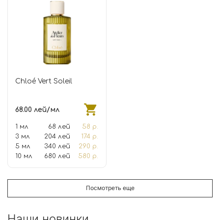
Chloé Vert Soleil
68.00 лей/мл
1 мл
68 лей
58 р.
3 мл
204 лей
174 р.
5 мл
340 лей
290 р.
10 мл
680 лей
580 р.
Посмотреть еще
Наши новинки