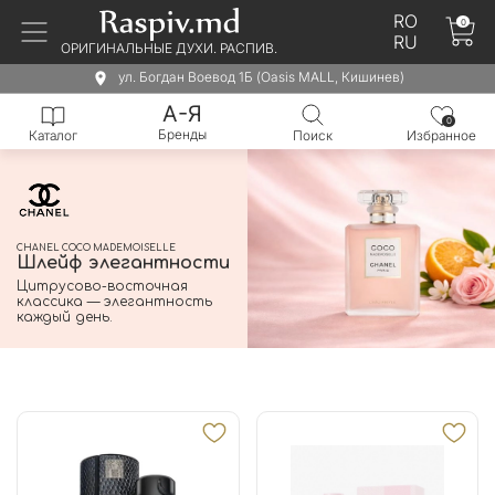
RO
0
RU
ОРИГИНАЛЬНЫЕ ДУХИ. РАСПИВ.
ул. Богдан Воевод 1Б (Oasis MALL, Кишинев)
А-Я
0
Бренды
Каталог
Поиск
Избранное
CHANEL COCO MADEMOISELLE
Шлейф элегантности
Цитрусово-восточная
классика — элегантность
каждый день.