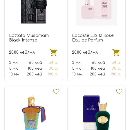
Lattafa Musamam
Lacoste L.12.12 Rose
Black Intense
Eau de Parfum
20.00 лей/мл
20.00 лей/мл
3 мл
60 лей
54 р.
3 мл
60 лей
54 р.
5 мл
100 лей
90 р.
5 мл
100 лей
90 р.
10 мл
200 лей
180 р.
10 мл
200 лей
180 р.