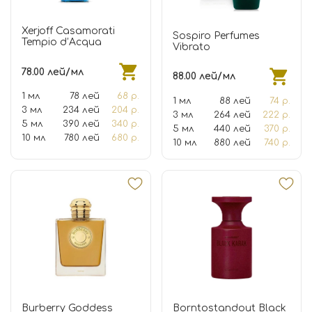
Xerjoff Casamorati
Sospiro Perfumes
Tempio d’Acqua
Vibrato
78.00 лей/мл
88.00 лей/мл
1 мл
78 лей
68 р.
1 мл
88 лей
74 р.
3 мл
234 лей
204 р.
3 мл
264 лей
222 р.
5 мл
390 лей
340 р.
5 мл
440 лей
370 р.
10 мл
780 лей
680 р.
10 мл
880 лей
740 р.
Burberry Goddess
Borntostandout Black