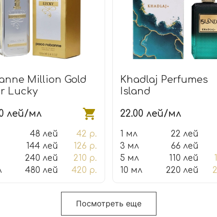
anne Million Gold
Khadlaj Perfumes
ir Lucky
Island
00 лей/мл
22.00 лей/мл
48 лей
42 р.
1 мл
22 лей
144 лей
126 р.
3 мл
66 лей
240 лей
210 р.
5 мл
110 лей
л
480 лей
420 р.
10 мл
220 лей
2
Посмотреть еще