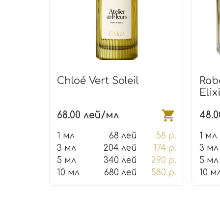
Chloé Vert Soleil
Rab
Elix
68.00 лей/мл
48.
1 мл
68 лей
58 р.
1 мл
3 мл
204 лей
174 р.
3 мл
5 мл
340 лей
290 р.
5 мл
10 мл
680 лей
580 р.
10 м