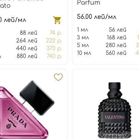
Parfum
rato
56.00 лей/мл
0 лей/мл
1 мл
56 лей
88 лей
74 р.
3 мл
168 лей
264 лей
222 р.
5 мл
280 лей
2
440 лей
370 р.
10 мл
560 лей
4
л
880 лей
740 р.