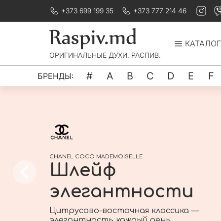
+373 699 199 35
+373 777 214 46
КАТАЛОГ
ОРИГИНАЛЬНЫЕ ДУХИ. РАСПИВ.
#
A
B
C
D
E
F
БРЕНДЫ:
CHANEL COCO MADEMOISELLE
Шлейф
элегантности
Цитрусово-восточная классика —
элегантность каждый день.