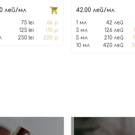
00 лей/мл
42.00 лей/мл
75 lei
66 р.
1 мл
42 лей
125 lei
110 р.
3 мл
126 лей
л
250 lei
220 р.
5 мл
210 лей
1
10 мл
420 лей
3