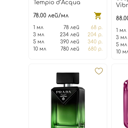
Tempio d’Acqua
Vib
78.00 лей/мл
88.0
1 мл
78 лей
68 р.
1 мл
3 мл
234 лей
204 р.
3 мл
5 мл
390 лей
340 р.
5 мл
10 мл
780 лей
680 р.
10 м