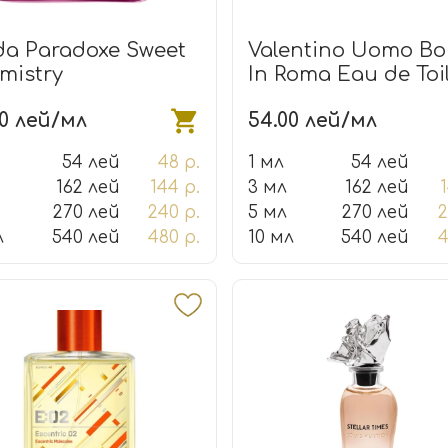
da Paradoxe Sweet
Valentino Uomo Bo
mistry
In Roma Eau de Toil
00 лей/мл
54.00 лей/мл
54 лей
48 р.
1 мл
54 лей
162 лей
144 р.
3 мл
162 лей
270 лей
240 р.
5 мл
270 лей
2
л
540 лей
480 р.
10 мл
540 лей
4