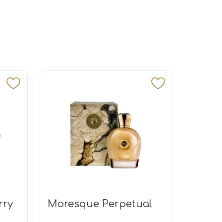
rry
Moresque Perpetual
By Ki