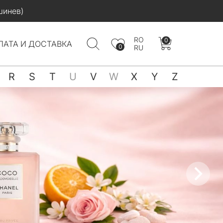
шинев)
RO
0
ЛАТА И ДОСТАВКА
0
RU
R
S
T
U
V
W
X
Y
Z