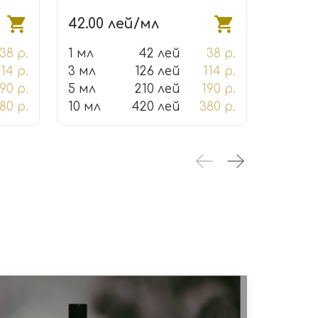
42.00 лей/мл
139.0
38 р.
1 мл
42 лей
38 р.
1 мл
114 р.
3 мл
126 лей
114 р.
3 мл
90 р.
5 мл
210 лей
190 р.
5 мл
80 р.
10 мл
420 лей
380 р.
10 мл