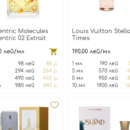
entric Molecules
Louis Vuitton Stell
ntric 02 Extrait
Times
0 лей/мл
190.00 лей/мл
98 лей
88 р.
1 мл
190 лей
294 лей
264 р.
3 мл
570 лей
4
490 лей
440 р.
5 мл
950 лей
8
л
980 лей
880 р.
10 мл
1900 лей
1