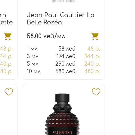
rn
Jean Paul Gaultier La
ette
Belle Roséa
58.00 лей/мл
48 р.
1 мл
58 лей
48 р.
144 р.
3 мл
174 лей
144 р.
40 р.
5 мл
290 лей
240 р.
80 р.
10 мл
580 лей
480 р.