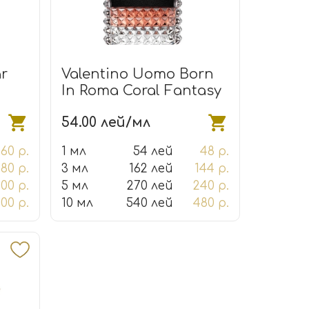
ar
Valentino Uomo Born
In Roma Coral Fantasy
54.00 лей/мл
160 р.
1 мл
54 лей
48 р.
80 р.
3 мл
162 лей
144 р.
00 р.
5 мл
270 лей
240 р.
600 р.
10 мл
540 лей
480 р.