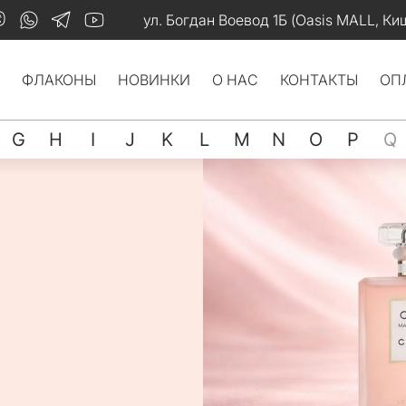
ул. Богдан Воевод 1Б (Oasis MALL, Ки
ФЛАКОНЫ
НОВИНКИ
О НАС
КОНТАКТЫ
ОП
G
H
I
J
K
L
M
N
O
P
Q